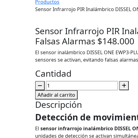
Productos
Sensor Infrarrojo PIR Inalámbrico DISSEL 
Sensor Infrarrojo PIR In
Falsas Alarmas
$
148.000
El sensor inalámbrico DISSEL ONE EWP3-PLU
sensores se activan, evitando falsas alarma
Cantidad
Sensor
Infrarrojo
Añadir al carrito
PIR
Descripción
Inalámbrico
DISSEL
Detección de movimient
ONE
El
sensor infrarrojo inalámbrico DISSEL 
EWP3-
unidades de detección se activan simultáne
PLUS