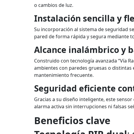
o cambios de luz.
—
Detección
Instalación sencilla y fl
Dual,
Sin
Su incorporación al sistema de seguridad se 
Falsas
pared de forma rápida y segura mediante tor
Alarmas
Alcance inalámbrico y b
quantity
Construido con tecnología avanzada “Vía Ra
ambientes con paredes gruesas o distintas 
mantenimiento frecuente.
Seguridad eficiente con
Gracias a su diseño inteligente, este sensor
alarma activa sin interrupciones ni falsas se
Beneficios clave