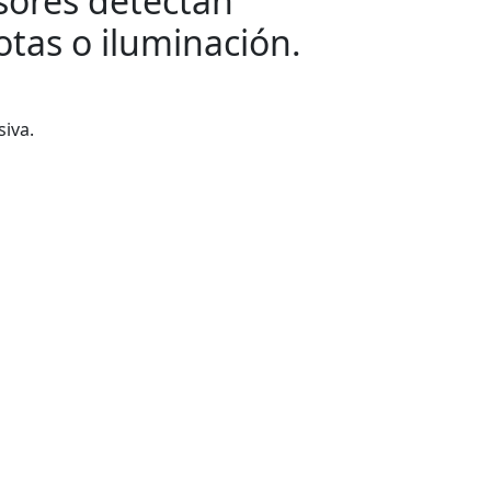
sores detectan
tas o iluminación.
siva.