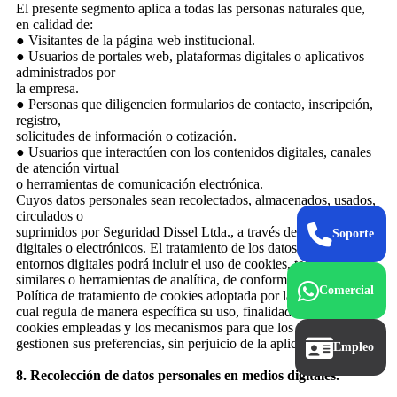
El presente segmento aplica a todas las personas naturales que,
en calidad de:
● Visitantes de la página web institucional.
● Usuarios de portales web, plataformas digitales o aplicativos
administrados por
la empresa.
● Personas que diligencien formularios de contacto, inscripción,
registro,
solicitudes de información o cotización.
● Usuarios que interactúen con los contenidos digitales, canales
de atención virtual
o herramientas de comunicación electrónica.
Cuyos datos personales sean recolectados, almacenados, usados,
circulados o
suprimidos por Seguridad Dissel Ltda., a través de medios
Soporte
digitales o electrónicos. El tratamiento de los datos personales en
entornos digitales podrá incluir el uso de cookies, tecnologías
similares o herramientas de analítica, de conformidad con la
Comercial
Política de tratamiento de cookies adoptada por la empresa, la
cual regula de manera específica su uso, finalidades, tipos de
cookies empleadas y los mecanismos para que los usuarios
gestionen sus preferencias, sin perjuicio de la aplicación integral.
Empleo
8. Recolección de datos personales en medios digitales.